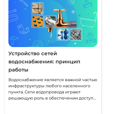
Устройство сетей
Ка
водоснабжения: принцип
Фе
работы
«П
Водоснабжение является важной частью
В 2
инфраструктуры любого населенного
Фед
пункта. Сети водопровода играют
«Пр
решающую роль в обеспечении доступа
явл
к чистой питьевой воде и утилизации
нац
сточных вод. В этой статье мы
Рос