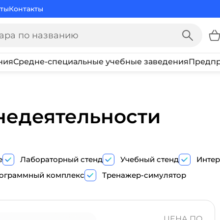
ты
Контакты
ния
Средне-специальные учебные заведения
Предпр
недеятельности
е
Лабораторный стенд
Учебный стенд
Интер
ограммный комплекс
Тренажер-симулятор
ПОКАЗ
ТРЕНАЖЕР-
ЦЕНА ПО