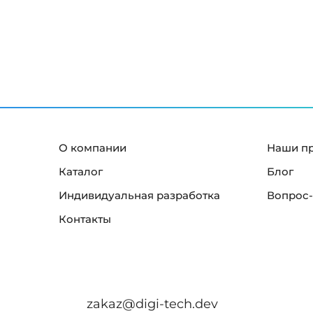
й
к
р
а
н
"
О компании
Наши п
Каталог
Блог
Индивидуальная разработка
Вопрос-
Контакты
zakaz@digi-tech.dev