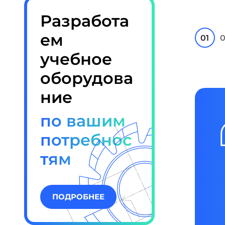
Разработа
ем
01
0
учебное
оборудова
ние
по вашим
потребнос
тям
ПОДРОБНЕЕ