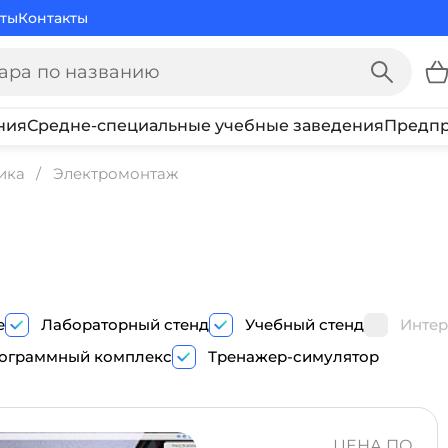
ты
Контакты
ния
Средне-специальные учебные заведения
Предпр
ика
Электромонтаж
е
Лабораторный стенд
Учебный стенд
Интер
ограммный комплекс
Тренажер-симулятор
ПОКАЗ
ПРОГРАММНЫЙ
ЦЕНА ПО