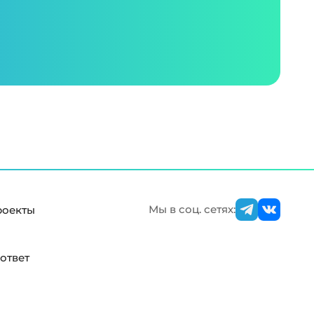
Мы в соц. сетях:
роекты
ответ