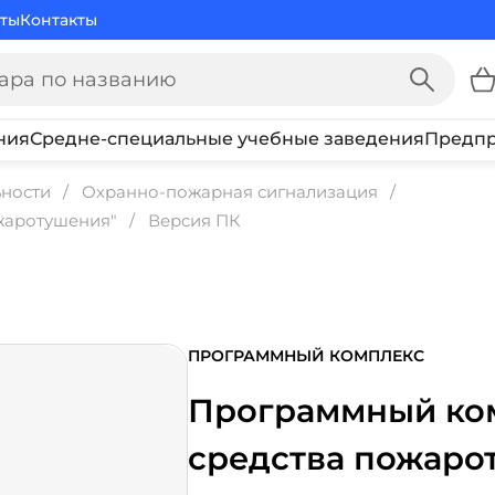
ты
Контакты
ния
Средне-специальные учебные заведения
Предпр
ьности
Охранно-пожарная сигнализация
жаротушения"
Версия ПК
ПРОГРАММНЫЙ КОМПЛЕКС
Программный ко
средства пожаро