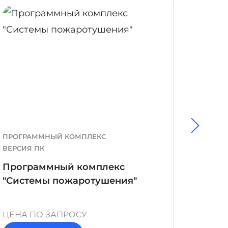
ОБНЕЕ
ПОДРОБНЕЕ
ПРОГРАММНЫЙ КОМПЛЕКС
ЛАБОР
ВЕРСИЯ ПК
Лабор
Программный комплекс
охран
"Системы пожаротушения"
автом
ЦЕНА ПО ЗАПРОСУ
ЦЕНА 