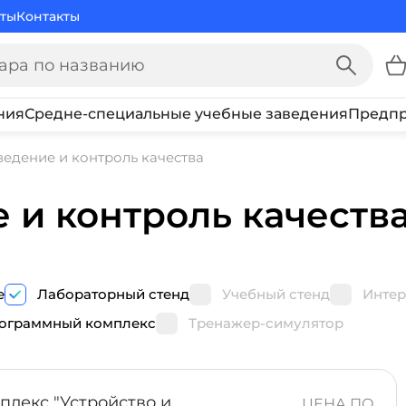
ты
Контакты
ния
Средне-специальные учебные заведения
Предпр
едение и контроль качества
 и контроль качеств
е
Лабораторный стенд
Учебный стенд
Интер
ограммный комплекс
Тренажер-симулятор
ПОКАЗ
ПРОГРАММНЫЙ
ЦЕНА ПО