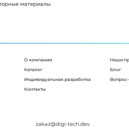
п
порные материалы.
и
ч
л
л
и
е
о
а
"
с
в
в
к
с
о
и
в
в
х
е
"
ш
р
л
О компании
Наши п
л
и
а
Каталог
Блог
ф
"
Индивидуальная разработка
Вопрос-
о
Контакты
в
"
zakaz@digi-tech.dev