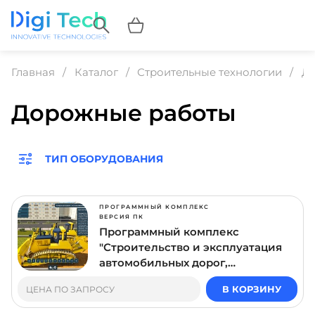
Главная
Каталог
Строительные технологии
Д
Дорожные работы
ТИП ОБОРУДОВАНИЯ
ПРОГРАММНЫЙ КОМПЛЕКС
ВЕРСИЯ ПК
Программный комплекс
"Строительство и эксплуатация
автомобильных дорог,
аэродромов и городских путей
В КОРЗИНУ
ЦЕНА ПО ЗАПРОСУ
сообщений"