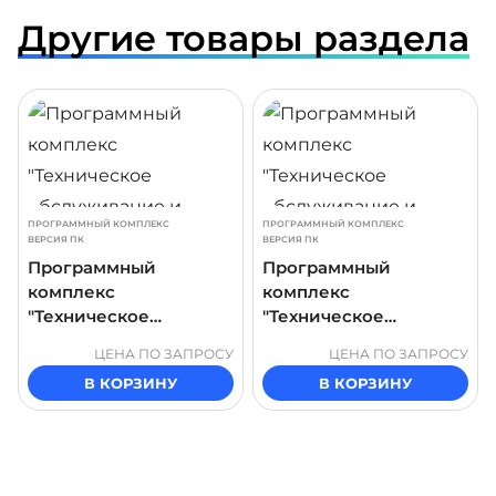
Другие товары раздела
ДРОБНЕЕ
ПОДРОБНЕЕ
ПОДР
ПРОГРАММНЫЙ КОМПЛЕКС
ПРОГРАММНЫЙ КОМПЛЕКС
ВЕРСИЯ ПК
ВЕРСИЯ ПК
Программный
Программный
комплекс
комплекс
"Техническое
"Техническое
обслуживание и
обслуживание и
ЦЕНА ПО ЗАПРОСУ
ЦЕНА ПО ЗАПРОСУ
ремонт цифрового
ремонт шестеренного
В КОРЗИНУ
В КОРЗИНУ
датчика давления"
насоса внешнего
сцепления"