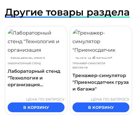
Другие товары раздела
ДРОБНЕЕ
ПОДРОБНЕЕ
ПОДР
ЛАБОРАТОРНЫЙ СТЕНД
ТРЕНАЖЕР-СИМУЛЯТОР
ВЕРСИЯ VR
Лабораторный стенд
Тренажер-симулятор
"Технология и
"Приемосдатчик груза
организация
и багажа"
строительства
железнодорожных
ЦЕНА ПО ЗАПРОСУ
ЦЕНА ПО ЗАПРОСУ
путепроводов"
В КОРЗИНУ
В КОРЗИНУ