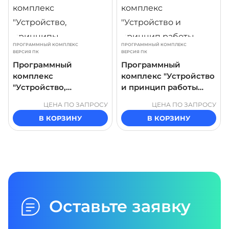
ПРОГРАММНЫЙ КОМПЛЕКС
ПРОГРАММНЫЙ КОМПЛЕКС
ВЕРСИЯ ПК
ВЕРСИЯ ПК
Программный
Программный
комплекс
комплекс "Устройство
"Устройство,
и принцип работы
принципы
запорной арматуры
ЦЕНА ПО ЗАПРОСУ
ЦЕНА ПО ЗАПРОСУ
распределения и
газопровода"
В КОРЗИНУ
В КОРЗИНУ
регулирования, учет в
системах отопления
здания"
Оставьте заявку