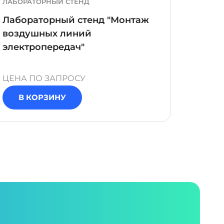
ЛАБОРАТОРНЫЙ СТЕНД
ПРОГР
ВЕРСИЯ
Лабораторный стенд "Монтаж
Прог
воздушных линий
"Нала
электропередач"
ЦЕНА ПО ЗАПРОСУ
ЦЕНА 
В КОРЗИНУ
В 