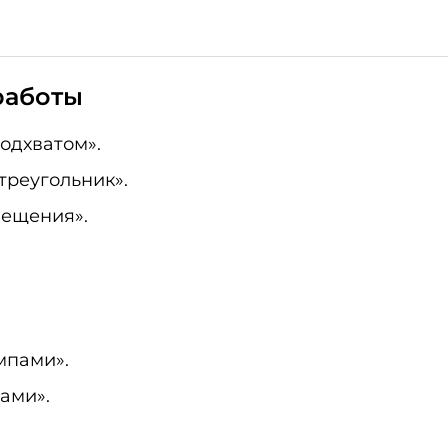
работы
одхватом».
треугольник».
мещения».
мпами».
ами».