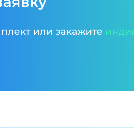
заявку
мплект или закажите
инди