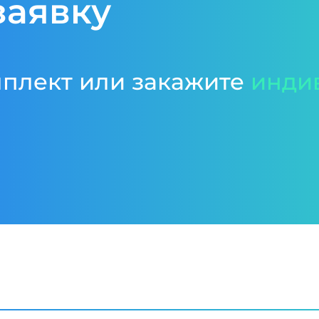
заявку
мплект или закажите
инди