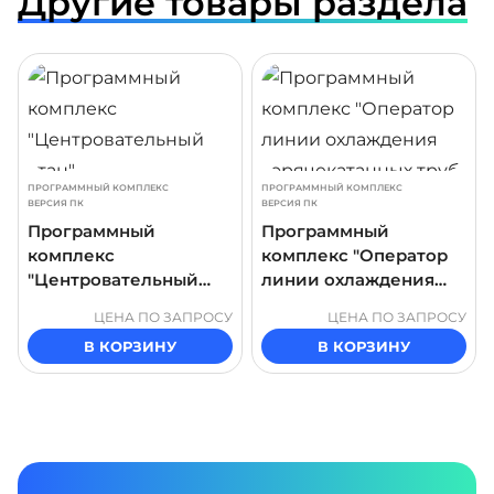
Другие товары раздела
ДРОБНЕЕ
ПОДРОБНЕЕ
ПОДР
ПРОГРАММНЫЙ КОМПЛЕКС
ПРОГРАММНЫЙ КОМПЛЕКС
ВЕРСИЯ ПК
ВЕРСИЯ ПК
Программный
Программный
комплекс
комплекс "Оператор
"Центровательный
линии охлаждения
стан"
горячекатанных труб"
ЦЕНА ПО ЗАПРОСУ
ЦЕНА ПО ЗАПРОСУ
В КОРЗИНУ
В КОРЗИНУ