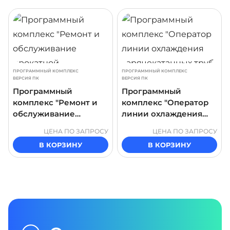
ДРОБНЕЕ
ПОДРОБНЕЕ
ПОДР
ПРОГРАММНЫЙ КОМПЛЕКС
ПРОГРАММНЫЙ КОМПЛЕКС
ВЕРСИЯ ПК
ВЕРСИЯ ПК
Программный
Программный
комплекс "Ремонт и
комплекс "Оператор
обслуживание
линии охлаждения
прокатной
горячекатанных труб"
ЦЕНА ПО ЗАПРОСУ
ЦЕНА ПО ЗАПРОСУ
вертикальной
В КОРЗИНУ
В КОРЗИНУ
двухвалковой клети
черновой группы"