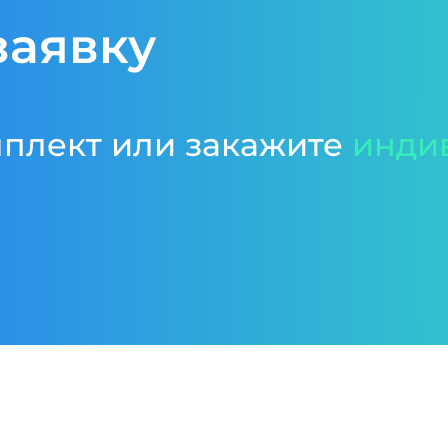
заявку
мплект или закажите
инди