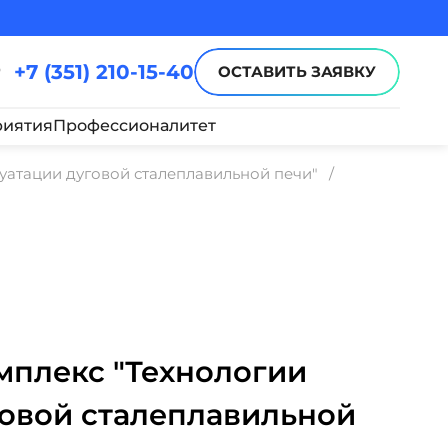
+7 (351) 210-15-40
ОСТАВИТЬ ЗАЯВКУ
иятия
Профессионалитет
атации дуговой сталеплавильной печи"
плекс "Технологии
говой сталеплавильной