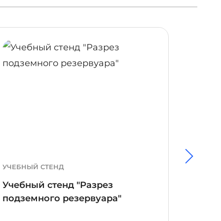
ОБНЕЕ
ПОДРОБНЕЕ
УЧЕБНЫЙ СТЕНД
УЧЕБН
Учебный стенд "Разрез
Учебн
подземного резервуара"
газго