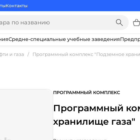
ты
Контакты
ния
Средне-специальные учебные заведения
Предпр
ти и газа
Программный комплекс "Подземное храни
ПРОГРАММНЫЙ КОМПЛЕКС
Программный ко
хранилище газа"