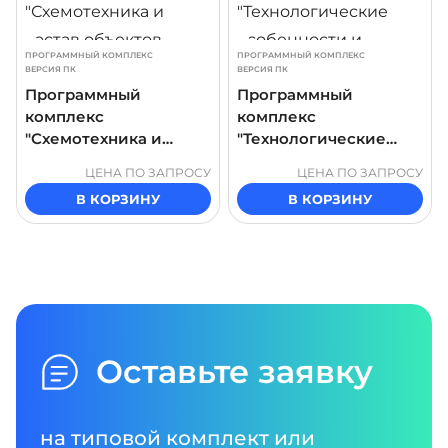
ПРОГРАММНЫЙ КОМПЛЕКС
ПРОГРАММНЫЙ КОМПЛЕКС
ВЕРСИЯ ПК
ВЕРСИЯ ПК
Программный
Программный
комплекс
комплекс
"Схемотехника и
"Технологические
состав объектов
особенности и
ЦЕНА ПО ЗАПРОСУ
ЦЕНА ПО ЗАПРОСУ
промысловой
устройство установки
В КОРЗИНУ
В КОРЗИНУ
подготовки нефти"
предварительного
сброса воды"
Оставьте заявку
на типовой комплект или