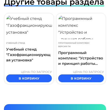
Другие товары раздела
ДРОБНЕЕ
ПОДРОБНЕЕ
ПОДР
УЧЕБНЫЙ СТЕНД
ПРОГРАММНЫЙ КОМПЛЕКС
ВЕРСИЯ ПК
Учебный стенд
Программный
"Газофракционирующ
комплекс "Устройство
ая установка"
и принцип работы
резервуаров СПГ"
ЦЕНА ПО ЗАПРОСУ
ЦЕНА ПО ЗАПРОСУ
В КОРЗИНУ
В КОРЗИНУ