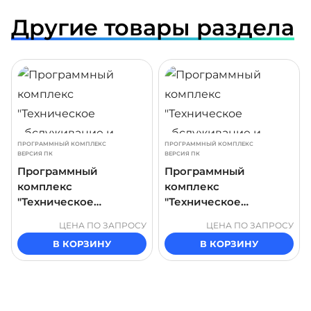
Другие товары раздела
ДРОБНЕЕ
ПОДРОБНЕЕ
ПОДР
ПРОГРАММНЫЙ КОМПЛЕКС
ПРОГРАММНЫЙ КОМПЛЕКС
ВЕРСИЯ ПК
ВЕРСИЯ ПК
Программный
Программный
комплекс
комплекс
"Техническое
"Техническое
обслуживание и
обслуживание и
ЦЕНА ПО ЗАПРОСУ
ЦЕНА ПО ЗАПРОСУ
ремонт арматуры
ремонт арматуры
В КОРЗИНУ
В КОРЗИНУ
обратного клапана
предохранительного
нефтегазопровода"
пружинного клапана
нефтегазопровода"