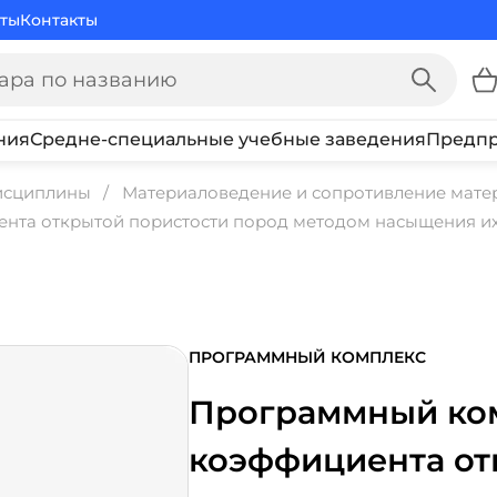
ты
Контакты
ния
Средне-специальные учебные заведения
Предпр
исциплины
Материаловедение и сопротивление мате
нта открытой пористости пород методом насыщения их
ПРОГРАММНЫЙ КОМПЛЕКС
Программный ко
коэффициента от