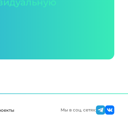
видуальную
Мы в соц. сетях:
роекты