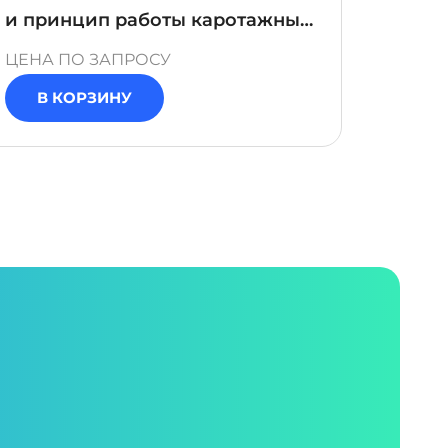
и принцип работы каротажных
приборов зондов"
ЦЕНА ПО ЗАПРОСУ
ЦЕНА 
В КОРЗИНУ
В 