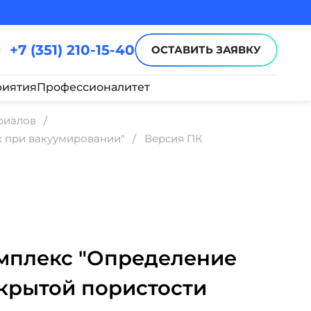
+7 (351) 210-15-40
ОСТАВИТЬ ЗАЯВКУ
иятия
Профессионалитет
риалов
 при вакуумировании"
Версия ПК
мплекс "Определение
крытой пористости