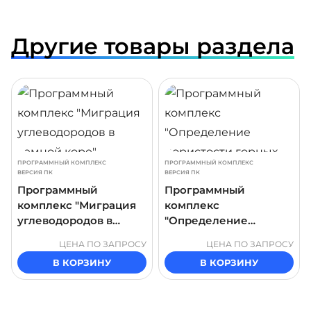
Другие товары раздела
ДРОБНЕЕ
ПОДРОБНЕЕ
ПОДР
ПРОГРАММНЫЙ КОМПЛЕКС
ПРОГРАММНЫЙ КОМПЛЕКС
ВЕРСИЯ ПК
ВЕРСИЯ ПК
Программный
Программный
комплекс "Миграция
комплекс
углеводородов в
"Определение
земной коре"
пористости горных
ЦЕНА ПО ЗАПРОСУ
ЦЕНА ПО ЗАПРОСУ
пород"
В КОРЗИНУ
В КОРЗИНУ