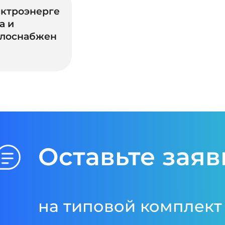
ктроэнерге
а и
плоснабжен
Оставьте заяв
на типовой комплект