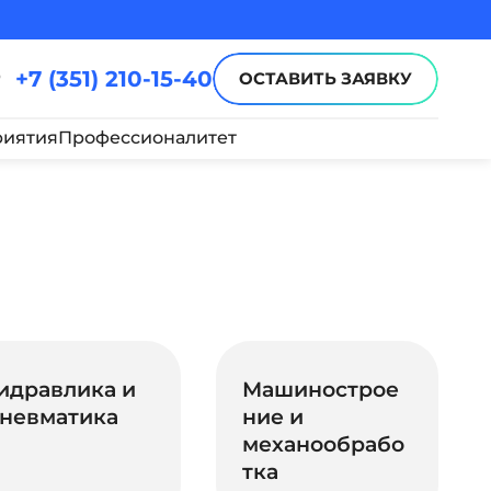
+7 (351) 210-15-40
ОСТАВИТЬ ЗАЯВКУ
иятия
Профессионалитет
идравлика и
Машинострое
невматика
ние и
механообрабо
тка