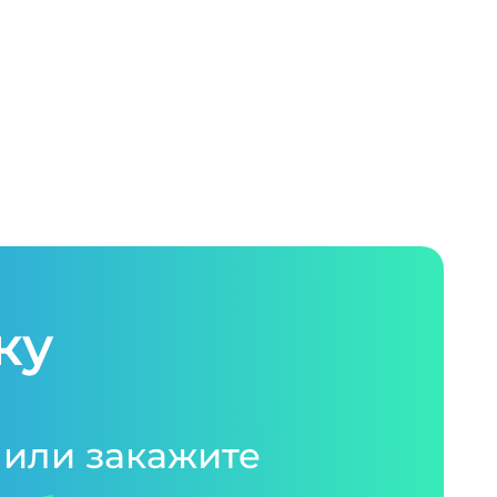
ку
 или закажите