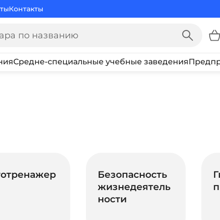
ты
Контакты
ния
Средне-специальные учебные заведения
Предпр
тотренажер
Безопасность
Г
жизнедеятель
п
ности