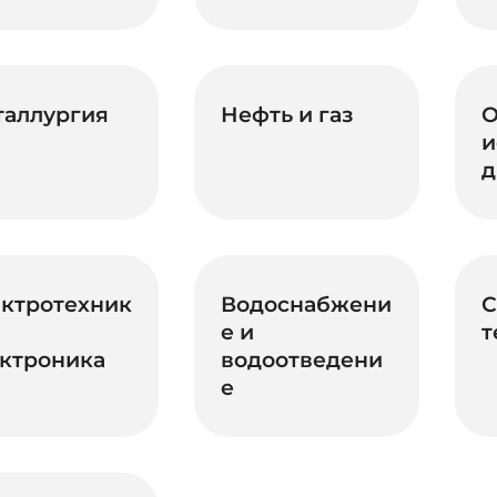
таллургия
Нефть и газ
О
и
д
ктротехник
Водоснабжени
С
е и
т
ктроника
водоотведени
е