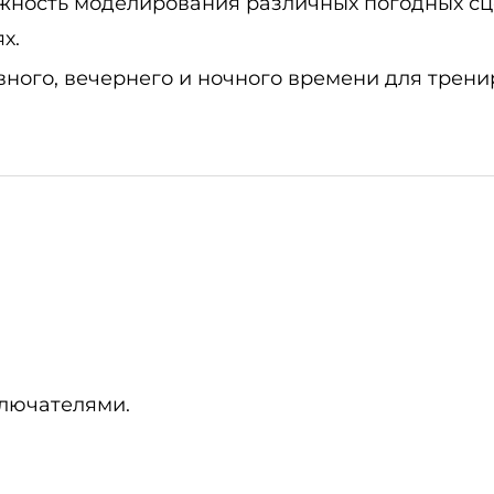
жность моделирования различных погодных сц
х.
вного, вечернего и ночного времени для трен
ключателями.