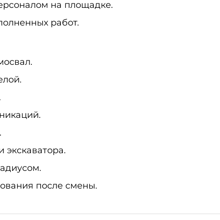
персоналом на площадке.
полненных работ.
мосвал.
елой.
.
никаций.
.
 экскаватора.
радиусом.
ования после смены.