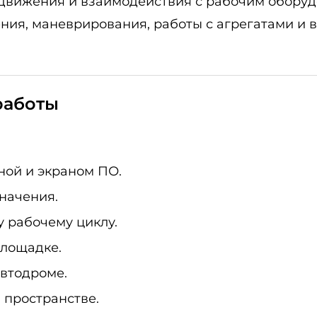
, движения и взаимодействия с рабочим обору
ния, маневрирования, работы с агрегатами и
работы
ной и экраном ПО.
начения.
у рабочему циклу.
площадке.
автодроме.
 пространстве.