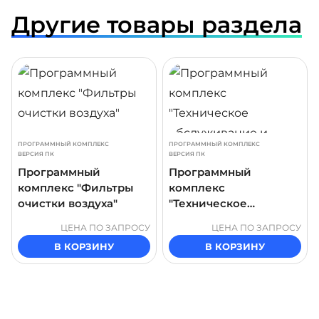
Другие товары раздела
ДРОБНЕЕ
ПОДРОБНЕЕ
ПОДР
ПРОГРАММНЫЙ КОМПЛЕКС
ПРОГРАММНЫЙ КОМПЛЕКС
ВЕРСИЯ ПК
ВЕРСИЯ ПК
Программный
Программный
комплекс "Фильтры
комплекс
очистки воздуха"
"Техническое
обслуживание и
ЦЕНА ПО ЗАПРОСУ
ЦЕНА ПО ЗАПРОСУ
ремонт роторного
В КОРЗИНУ
В КОРЗИНУ
насоса"