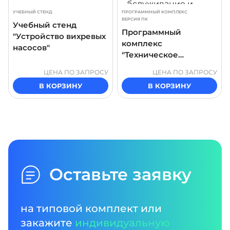
УЧЕБНЫЙ СТЕНД
ПРОГРАММНЫЙ КОМПЛЕКС
ВЕРСИЯ ПК
Учебный стенд
Программный
"Устройство вихревых
комплекс
насосов"
"Техническое
обслуживание и
ЦЕНА ПО ЗАПРОСУ
ЦЕНА ПО ЗАПРОСУ
ремонт роторного
В КОРЗИНУ
В КОРЗИНУ
насоса"
Оставьте заявку
на типовой комплект или
закажите
индивидуальную