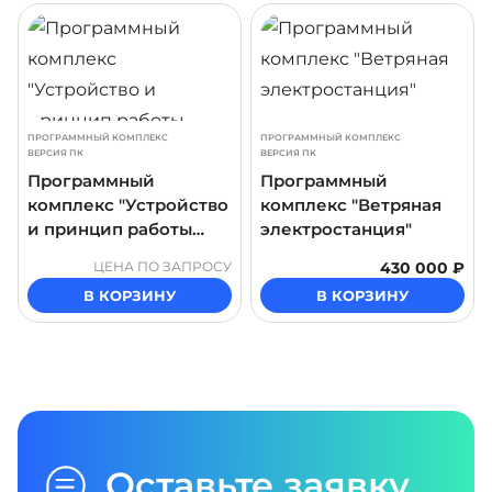
ДРОБНЕЕ
ПОДРОБНЕЕ
ПОДР
ПРОГРАММНЫЙ КОМПЛЕКС
ПРОГРАММНЫЙ КОМПЛЕКС
ВЕРСИЯ ПК
ВЕРСИЯ ПК
Программный
Программный
комплекс "Устройство
комплекс "Ветряная
и принцип работы
электростанция"
ветроэнергетической
ЦЕНА ПО ЗАПРОСУ
430 000 ₽
станции"
В КОРЗИНУ
В КОРЗИНУ
Оставьте заявку