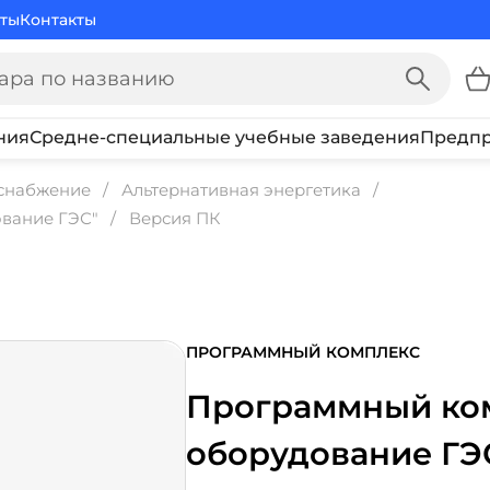
ты
Контакты
ния
Средне-специальные учебные заведения
Предпр
оснабжение
Альтернативная энергетика
вание ГЭС"
Версия ПК
ПРОГРАММНЫЙ КОМПЛЕКС
Программный ком
оборудование ГЭ