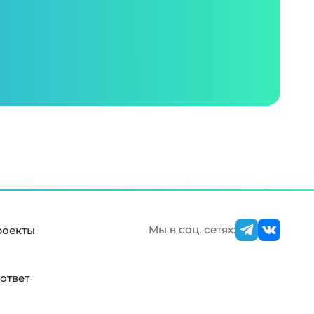
Мы в соц. сетях:
роекты
ответ