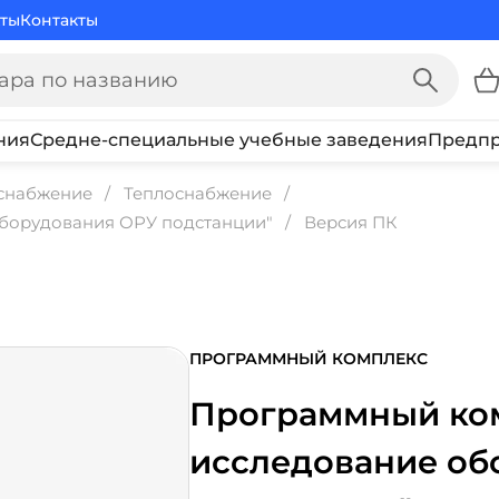
ты
Контакты
ния
Средне-специальные учебные заведения
Предпр
оснабжение
Теплоснабжение
борудования ОРУ подстанции"
Версия ПК
ПРОГРАММНЫЙ КОМПЛЕКС
Программный ком
исследование об