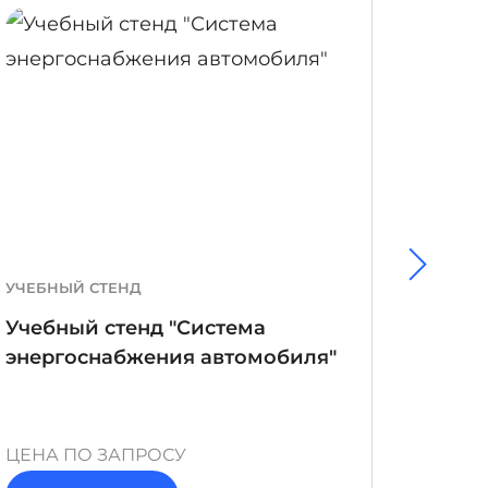
ОБНЕЕ
ПОДРОБНЕЕ
УЧЕБНЫЙ СТЕНД
ПРОГР
ВЕРСИЯ
Учебный стенд "Система
Прог
энергоснабжения автомобиля"
"Эксп
и рем
устро
ЦЕНА ПО ЗАПРОСУ
ЦЕНА 
подст