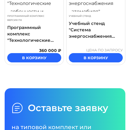
ПРОГРАММНЫЙ КОМПЛЕКС
УЧЕБНЫЙ СТЕНД
ВЕРСИЯ ПК
Учебный стенд
Программный
"Система
комплекс
энергоснабжения
"Технологические
автомобиля"
особенности и
360 000 ₽
ЦЕНА ПО ЗАПРОСУ
устройство дробилки
В КОРЗИНУ
В КОРЗИНУ
роторной системы
подготовки угля ТЭЦ"
Оставьте заявку
на типовой комплект или