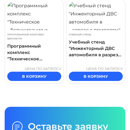
ДРОБНЕЕ
ПОДРОБНЕЕ
ПОДР
ПРОГРАММНЫЙ КОМПЛЕКС
УЧЕБНЫЙ СТЕНД
ВЕРСИЯ ПК
Учебный стенд
Программный
"Инжекторный ДВС
комплекс
автомобиля в разрезе
"Техническое
с приводом"
обслуживание и
ЦЕНА ПО ЗАПРОСУ
ЦЕНА ПО ЗАПРОСУ
изучение
В КОРЗИНУ
В КОРЗИНУ
электродвигателей"
Оставьте заявку