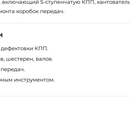
 включающий 5-ступенчатую КПП, кантователь 
монта коробок передач.
и
 дефектовки КПП.
, шестерен, валов.
 передач.
рным инструментом.