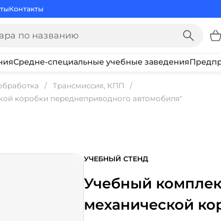
ты
Контакты
ния
Средне-специальные учебные заведения
Предпр
обработка
Трансмиссия, КПП
ской коробки переднеприводного автомобиля"
УЧЕБНЫЙ СТЕНД
Учебный комплект
механической ко