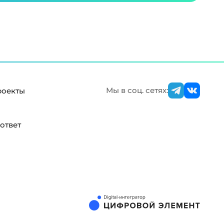
Мы в соц. сетях:
роекты
ответ