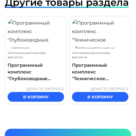
Другие товары раздела
ДРОБНЕЕ
ПОДРОБНЕЕ
ПОДР
ПРОГРАММНЫЙ КОМПЛЕКС
ПРОГРАММНЫЙ КОМПЛЕКС
ВЕРСИЯ ПК
ВЕРСИЯ ПК
Программный
Программный
комплекс
комплекс
"Глубоководные
"Техническое
морские
обслуживание и
ЦЕНА ПО ЗАПРОСУ
ЦЕНА ПО ЗАПРОСУ
трубопроводные
ремонт
В КОРЗИНУ
В КОРЗИНУ
системы"
центробежного
нефтеперекацивающе
го насоса"