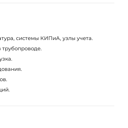
тура, системы КИПиА, узлы учета.
 трубопроводе.
узка.
дования.
ов.
ций.