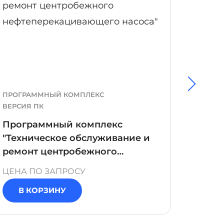
ПРОГРАММНЫЙ КОМПЛЕКС
ПРОГР
ВЕРСИЯ ПК
ВЕРСИЯ
Программный комплекс
Прог
"Техническое обслуживание и
"Техн
ремонт центробежного
изол
нефтеперекацивающего
ЦЕНА ПО ЗАПРОСУ
ЦЕНА 
насоса"
В КОРЗИНУ
В 