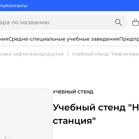
ты
Контакты
ния
Средне-специальные учебные заведения
Предпр
овка нефтегазопродуктов
Учебный стенд "Нефтепер
УЧЕБНЫЙ СТЕНД
Учебный стенд "
станция"