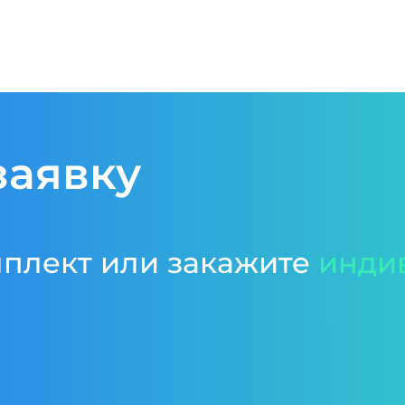
заявку
мплект или закажите
инди