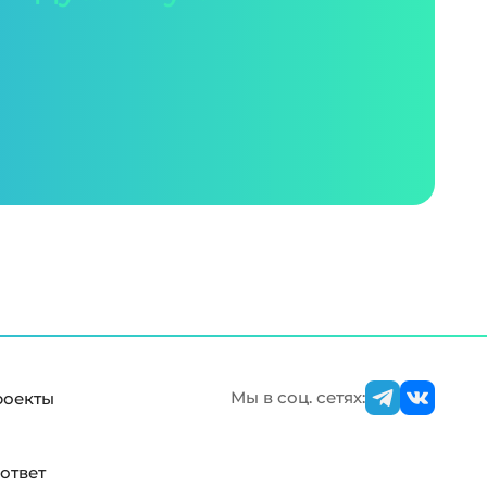
Мы в соц. сетях:
роекты
ответ