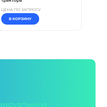
трактора"
элект
механ
ЦЕНА ПО ЗАПРОСУ
ЦЕНА 
В КОРЗИНУ
В 
видуальную