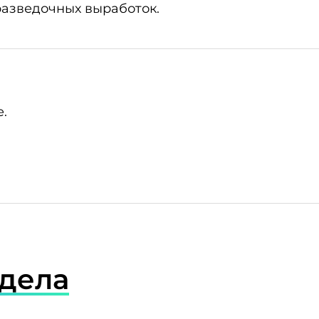
разведочных выработок.
.
здела