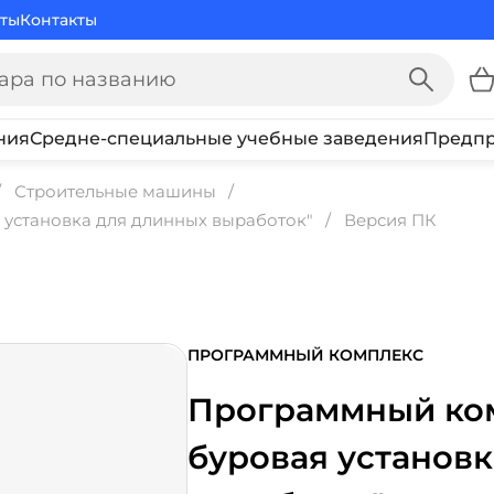
ты
Контакты
ния
Средне-специальные учебные заведения
Предпр
Строительные машины
установка для длинных выработок"
Версия ПК
ПРОГРАММНЫЙ КОМПЛЕКС
Программный ком
буровая установ