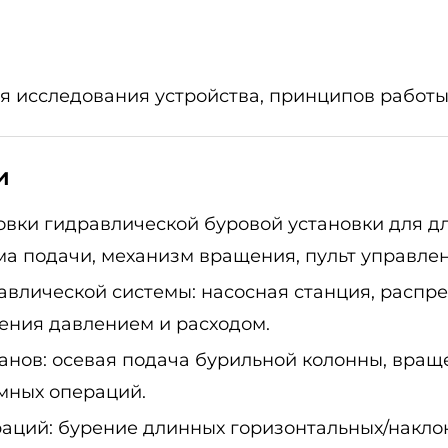
 исследования устройства, принципов работы
и
овки гидравлической буровой установки для д
ема подачи, механизм вращения, пульт управлен
влической системы: насосная станция, распр
ения давлением и расходом.
анов: осевая подача бурильной колонны, вращ
мных операций.
аций: бурение длинных горизонтальных/накло