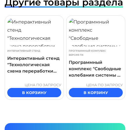
Другие товары раздела
ДРОБНЕЕ
ПОДРОБНЕЕ
ПОДР
ИНТЕРАКТИВНЫЙ СТЕНД
ПРОГРАММНЫЙ КОМПЛЕКС
ВЕРСИЯ ПК
Интерактивный стенд
Программный
"Технологическая
комплекс "Свободные
схема переработки
колебания системы с
зерна"
двумя степенями
ЦЕНА ПО ЗАПРОСУ
ЦЕНА ПО ЗАПРОСУ
свободы"
В КОРЗИНУ
В КОРЗИНУ