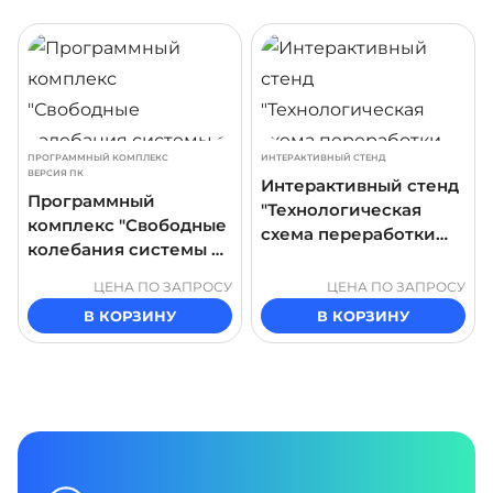
ДРОБНЕЕ
ПОДРОБНЕЕ
ПОДР
ПРОГРАММНЫЙ КОМПЛЕКС
ИНТЕРАКТИВНЫЙ СТЕНД
ВЕРСИЯ ПК
Интерактивный стенд
Программный
"Технологическая
комплекс "Свободные
схема переработки
колебания системы с
зерна"
двумя степенями
ЦЕНА ПО ЗАПРОСУ
ЦЕНА ПО ЗАПРОСУ
свободы"
В КОРЗИНУ
В КОРЗИНУ