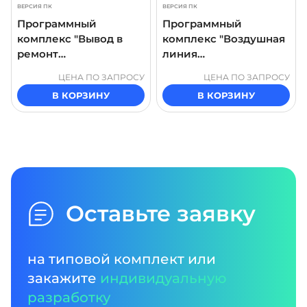
ВЕРСИЯ ПК
ВЕРСИЯ ПК
Программный
Программный
комплекс "Вывод в
комплекс "Воздушная
ремонт
линия
трансформатора"
электропередачи.
ЦЕНА ПО ЗАПРОСУ
ЦЕНА ПО ЗАПРОСУ
Комплектная
В КОРЗИНУ
В КОРЗИНУ
трансформаторная
подстанция мачтового
типа. Разъединитель.
Проведение осмотра"
Оставьте заявку
на типовой комплект или
закажите
индивидуальную
разработку