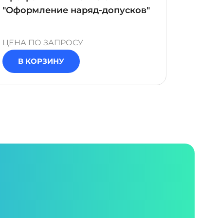
"Оформление наряд-допусков"
"Выво
транс
ЦЕНА ПО ЗАПРОСУ
ЦЕНА 
В КОРЗИНУ
В 