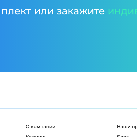
мплект или закажите
инди
О компании
Наши п