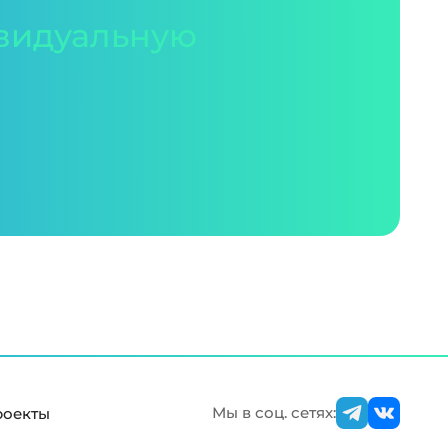
видуальную
Мы в соц. сетях:
роекты