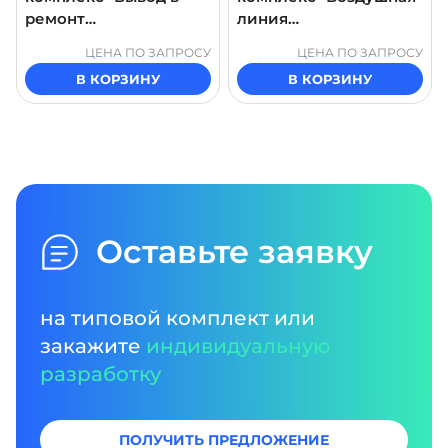
ремонт
линия
трансформатора"
электропередачи.
ЦЕНА ПО ЗАПРОСУ
ЦЕНА ПО ЗАПРОСУ
Комплектная
В КОРЗИНУ
В КОРЗИНУ
трансформаторная
подстанция мачтового
типа. Разъединитель.
Проведение осмотра"
Оставьте заявку
на типовой комплект или
закажите
индивидуальную
разработку
ПОЛУЧИТЬ ПРЕДЛОЖЕНИЕ