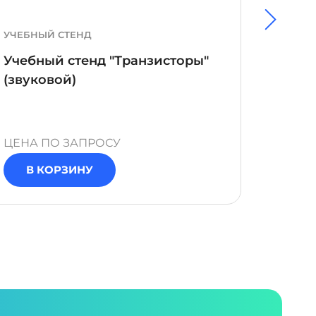
УЧЕБНЫЙ СТЕНД
УЧЕБН
Учебный стенд "Транзисторы"
Учебн
(звуковой)
3-х ф
элект
ЦЕНА ПО ЗАПРОСУ
ЦЕНА 
В КОРЗИНУ
В 