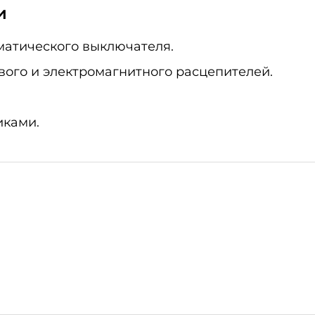
и
матического выключателя.
ого и электромагнитного расцепителей.
иками.