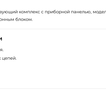
твующий комплекс с приборной панелью, мод
онным блоком.
и
я.
 цепей.