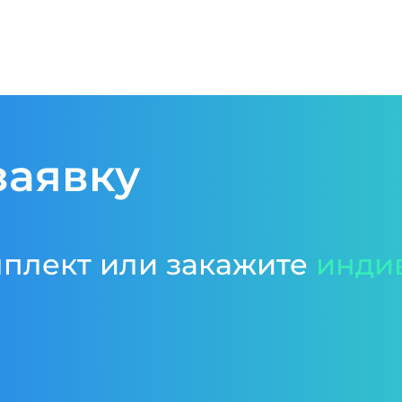
заявку
мплект или закажите
инди