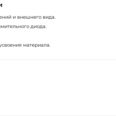
и
ений и внешнего вида.
мительного диода.
усвоения материала.