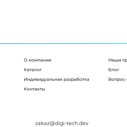
й
к
р
а
н
"
О компании
Наши п
Каталог
Блог
Индивидуальная разработка
Вопрос-
Контакты
zakaz@digi-tech.dev