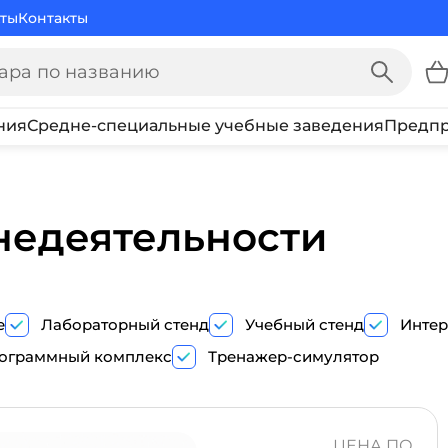
ты
Контакты
ния
Средне-специальные учебные заведения
Предпр
недеятельности
е
Лабораторный стенд
Учебный стенд
Интер
ограммный комплекс
Тренажер-симулятор
ПОКАЗ
ТРЕНАЖЕР-
ЦЕНА ПО