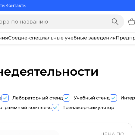
ты
Контакты
ния
Средне-специальные учебные заведения
Предпр
недеятельности
е
Лабораторный стенд
Учебный стенд
Интер
ограммный комплекс
Тренажер-симулятор
ПОКАЗ
ТРЕНАЖЕР-
ЦЕНА ПО