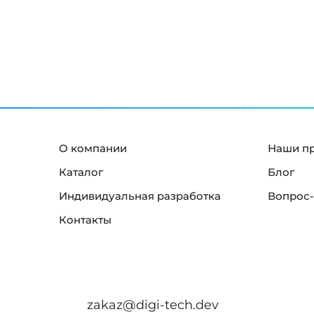
й
к
р
а
н
"
О компании
Наши п
Каталог
Блог
Индивидуальная разработка
Вопрос-
Контакты
zakaz@digi-tech.dev