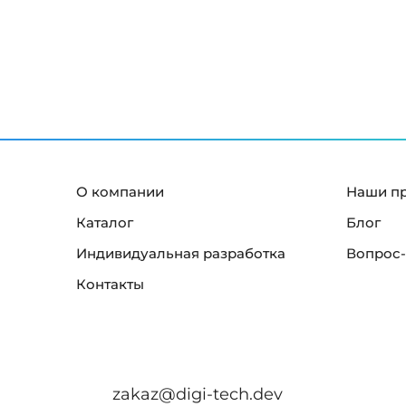
й
к
р
а
н
"
О компании
Наши п
Каталог
Блог
Индивидуальная разработка
Вопрос-
Контакты
zakaz@digi-tech.dev