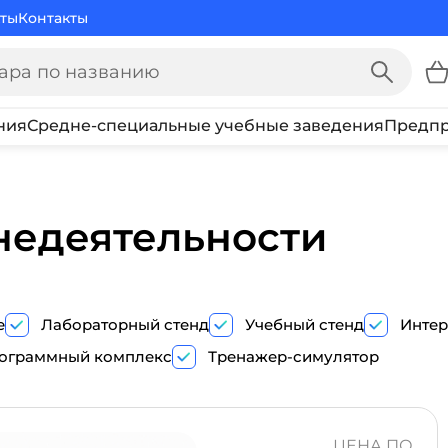
ты
Контакты
ния
Средне-специальные учебные заведения
Предпр
недеятельности
е
Лабораторный стенд
Учебный стенд
Интер
ограммный комплекс
Тренажер-симулятор
ПОКАЗ
ТРЕНАЖЕР-
ЦЕНА ПО