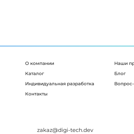
й
к
р
а
н
"
О компании
Наши п
Каталог
Блог
Индивидуальная разработка
Вопрос-
Контакты
zakaz@digi-tech.dev