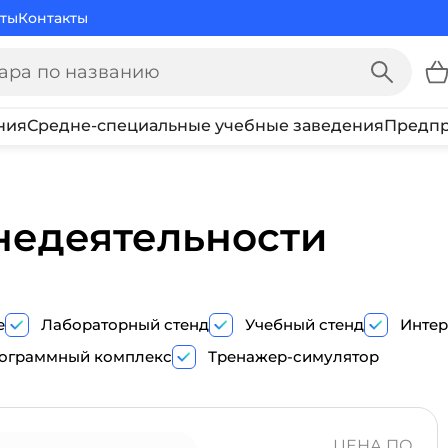
ты
Контакты
ния
Средне-специальные учебные заведения
Предпр
недеятельности
е
Лабораторный стенд
Учебный стенд
Интер
ограммный комплекс
Тренажер-симулятор
ПОКАЗ
ТРЕНАЖЕР-
ЦЕНА ПО