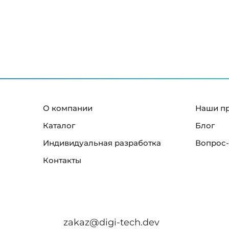
й
к
р
а
н
"
О компании
Наши п
Каталог
Блог
Индивидуальная разработка
Вопрос-
Контакты
zakaz@digi-tech.dev