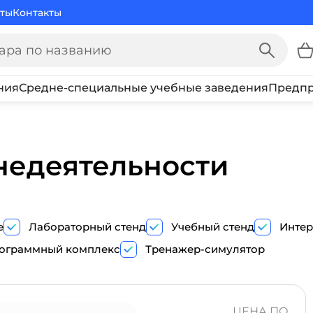
ты
Контакты
ния
Средне-специальные учебные заведения
Предпр
недеятельности
е
Лабораторный стенд
Учебный стенд
Интер
ограммный комплекс
Тренажер-симулятор
ПОКАЗ
ТРЕНАЖЕР-
ЦЕНА ПО