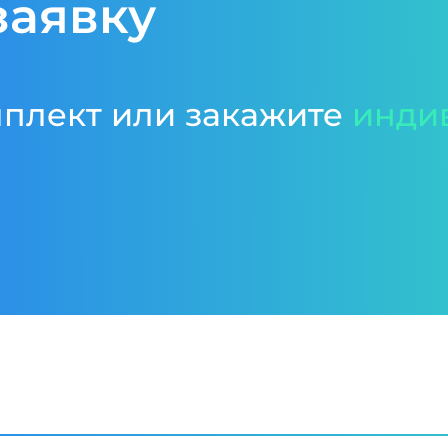
заявку
мплект или закажите
инди