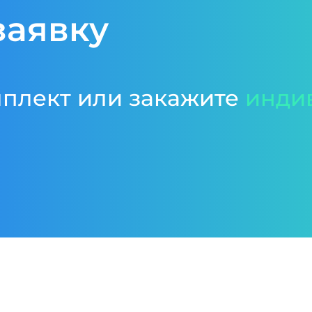
заявку
мплект или закажите
инди