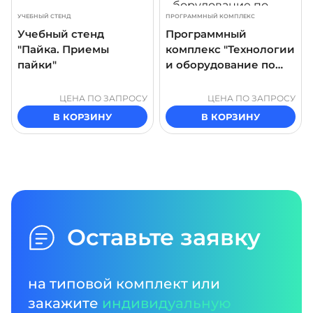
УЧЕБНЫЙ СТЕНД
ПРОГРАММНЫЙ КОМПЛЕКС
Учебный стенд
Программный
"Пайка. Приемы
комплекс "Технологии
пайки"
и оборудование по
производству
трансформаторов"
ЦЕНА ПО ЗАПРОСУ
ЦЕНА ПО ЗАПРОСУ
В КОРЗИНУ
В КОРЗИНУ
Оставьте заявку
на типовой комплект или
закажите
индивидуальную