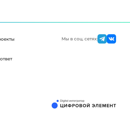
Мы в соц. сетях:
роекты
ответ