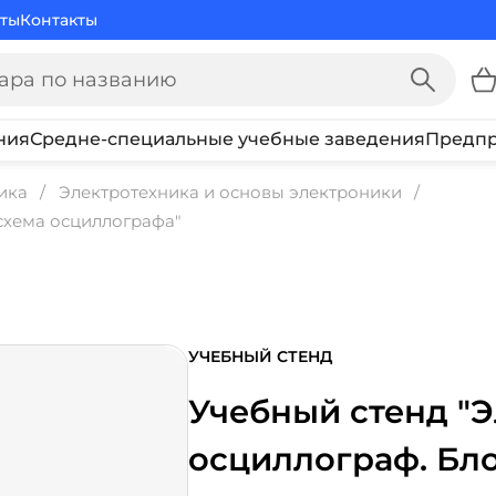
ты
Контакты
ния
Средне-специальные учебные заведения
Предпр
ика
Электротехника и основы электроники
схема осциллографа"
УЧЕБНЫЙ СТЕНД
Учебный стенд "
осциллограф. Бл